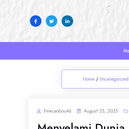
Skip
to
content
H
Home
/
Uncategorized
Finecaribou46
August 23, 2025
Menyelami Dunia J