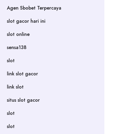
Agen Sbobet Terpercaya
slot gacor hari ini
slot online
sensa138
slot
link slot gacor
link slot
situs slot gacor
slot
slot