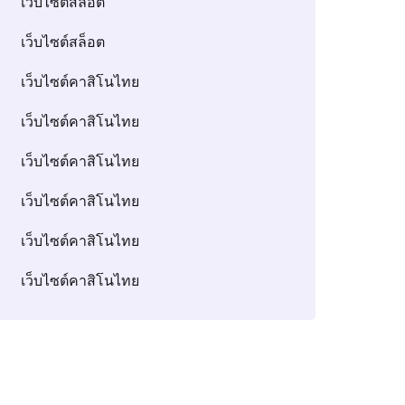
เว็บไซต์สล็อต
เว็บไซต์สล็อต
เว็บไซต์คาสิโนไทย
เว็บไซต์คาสิโนไทย
เว็บไซต์คาสิโนไทย
เว็บไซต์คาสิโนไทย
เว็บไซต์คาสิโนไทย
เว็บไซต์คาสิโนไทย