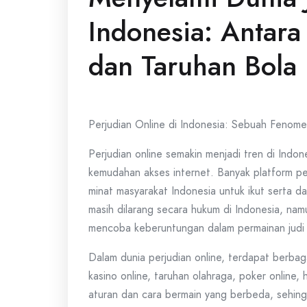
Indonesia: Antara 
dan Taruhan Bola
Perjudian Online di Indonesia: Sebuah Fenom
Perjudian online semakin menjadi tren di Indo
kemudahan akses internet. Banyak platform pe
minat masyarakat Indonesia untuk ikut serta d
masih dilarang secara hukum di Indonesia, nam
mencoba keberuntungan dalam permainan judi 
Dalam dunia perjudian online, terdapat berbag
kasino online, taruhan olahraga, poker online,
aturan dan cara bermain yang berbeda, sehin