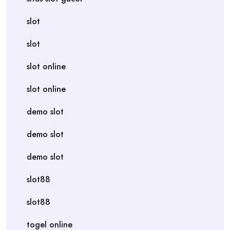
slot
slot
slot online
slot online
demo slot
demo slot
demo slot
slot88
slot88
togel online