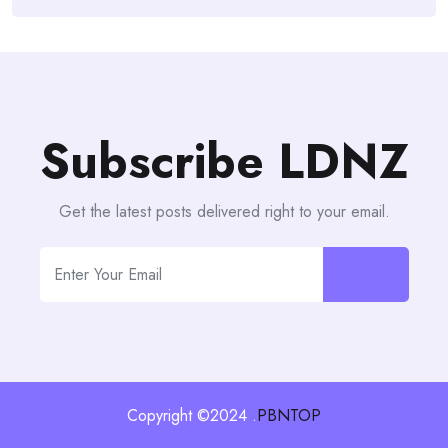
Subscribe LDNZ
Get the latest posts delivered right to your email.
Copyright ©2024 .
PBNTOP