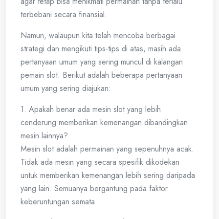
agar tetap bisa menikmati permainan tanpa terlalu
terbebani secara finansial.
Namun, walaupun kita telah mencoba berbagai
strategi dan mengikuti tips-tips di atas, masih ada
pertanyaan umum yang sering muncul di kalangan
pemain slot. Berikut adalah beberapa pertanyaan
umum yang sering diajukan:
1. Apakah benar ada mesin slot yang lebih
cenderung memberikan kemenangan dibandingkan
mesin lainnya?
Mesin slot adalah permainan yang sepenuhnya acak.
Tidak ada mesin yang secara spesifik dikodekan
untuk memberikan kemenangan lebih sering daripada
yang lain. Semuanya bergantung pada faktor
keberuntungan semata.