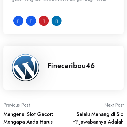
Finecaribou46
Post
Previous Post
Next Post
Mengenal Slot Gacor:
Selalu Menang di Slo
navigation
Mengapa Anda Harus
t? Jawabannya Adalah