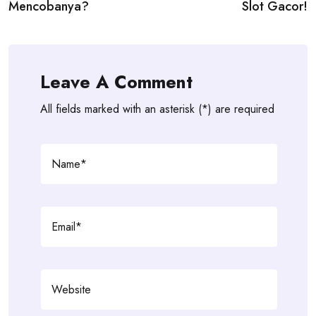
Mencobanya?
Slot Gacor!
Leave A Comment
All fields marked with an asterisk (*) are required