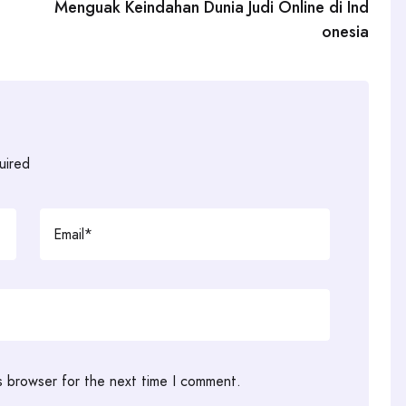
Menguak Keindahan Dunia Judi Online di Ind
onesia
uired
s browser for the next time I comment.