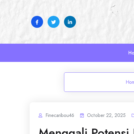
Skip
to
content
H
Ho
Finecaribou46
October 22, 2025
Menggali Potensi B