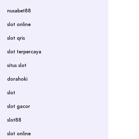
nusabet88
slot online
slot qris
slot terpercaya
situs slot
dorahoki
slot
slot gacor
slot88
slot online