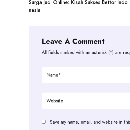
Surga Judi Online: Kisah Sukses Bettor Indo
navigation
nesia
Leave A Comment
All fields marked with an asterisk (*) are req
Save my name, email, and website in thi