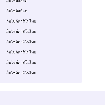
เว็บไซต์สล็อต
เว็บไซต์สล็อต
เว็บไซต์คาสิโนไทย
เว็บไซต์คาสิโนไทย
เว็บไซต์คาสิโนไทย
เว็บไซต์คาสิโนไทย
เว็บไซต์คาสิโนไทย
เว็บไซต์คาสิโนไทย