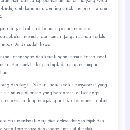
uran main dari setiap permainan judi online yang Anda
da-beda, oleh karena itu penting untuk memahami aturan
k.
gan dengan baik saat bermain perjudian online.
a sebelum memulai permainan. Jangan sampai terlalu
 modal Anda sudah habis.
erikan kesenangan dan keuntungan, namun tetap ingat
n ini. Bermainlah dengan bijak dan jangan sampai
hari.
larang dan ilegal. Namun, tidak sedikit masyarakat yang
us-situs judi online yang beroperasi di luar negri.
 dan bermain dengan bijak agar tidak terjerumus dalam
ta bisa menikmati perjudian online dengan bijak dan
ine yang terpercaya dan jangan lupa untuk selalu