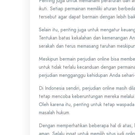
Penting juga untuk memahami peraturan dan at
ikuti. Setiap permainan memiliki aturan berbe
tersebut agar dapat bermain dengan lebih bai
Selain itu, penting juga untuk mengatur keuan
Tentukan batas kekalahan dan kemenangan And
serakah dan terus memasang taruhan meskipun
Meskipun bermain perjudian online bisa memb
untuk tidak terlalu kecanduan dengan permaina
perjudian mengganggu kehidupan Anda sehari-
Di Indonesia sendiri, perjudian online masih di
tetap mencoba keberuntungan mereka melalui sit
Oleh karena itu, penting untuk tetap waspada
masalah hukum.
Dengan memperhatikan beberapa hal di atas, ki
aman. Selalu ingat untuk memilih situs judi onl