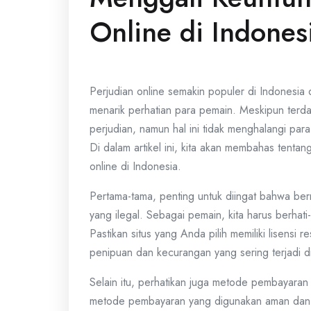
Online di Indones
Perjudian online semakin populer di Indonesi
menarik perhatian para pemain. Meskipun terda
perjudian, namun hal ini tidak menghalangi pa
Di dalam artikel ini, kita akan membahas tentan
online di Indonesia.
Pertama-tama, penting untuk diingat bahwa ber
yang ilegal. Sebagai pemain, kita harus berhati
Pastikan situs yang Anda pilih memiliki lisensi 
penipuan dan kecurangan yang sering terjadi di
Selain itu, perhatikan juga metode pembayaran 
metode pembayaran yang digunakan aman dan 