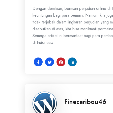
Dengan demikian, bermain perjudian online d
keuntungan bagi para pemain. Namun, kita juga 
tidak terjebak dalam lingkaran perjudian yang
disebutkan di atas, kita bisa menikmati permai
Semoga artikel ini bermanfaat bagi para pembac
di Indonesia.
Finecaribou46