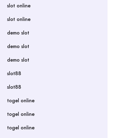
slot online
slot online
demo slot
demo slot
demo slot
slot88
slot88
togel online
togel online
togel online