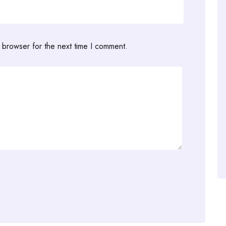
 browser for the next time I comment.