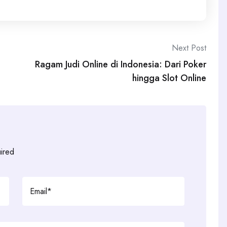
Next Post
Ragam Judi Online di Indonesia: Dari Poker
hingga Slot Online
uired