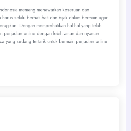
i Indonesia memang menawarkan keseruan dan
harus selalu berhati-hati dan bijak dalam bermain agar
 merugikan. Dengan memperhatikan hal-hal yang telah
nan perjudian online dengan lebih aman dan nyaman.
a yang sedang tertarik untuk bermain perjudian online