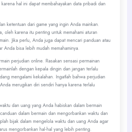
 karena hal ini dapat membahayakan data pribadi dan
 dan ketentuan dari game yang ingin Anda mainkan.
, oleh karena itu penting untuk memahami aturan
main. Jika perlu, Anda juga dapat mencari panduan atau
agar Anda bisa lebih mudah memahaminya.
ermain perjudian online. Rasakan sensasi permainan
ermainlah dengan kepala dingin dan jangan terlalu
dang mengalami kekalahan. Ingatlah bahwa perjudian
Anda merugikan diri sendiri hanya karena terlalu
si waktu dan uang yang Anda habiskan dalam bermain
 kecanduan dalam bermain dan mengorbankan waktu dan
aplah bijak dalam mengelola waktu dan uang Anda agar
rus mengorbankan hal-hal yang lebih penting.